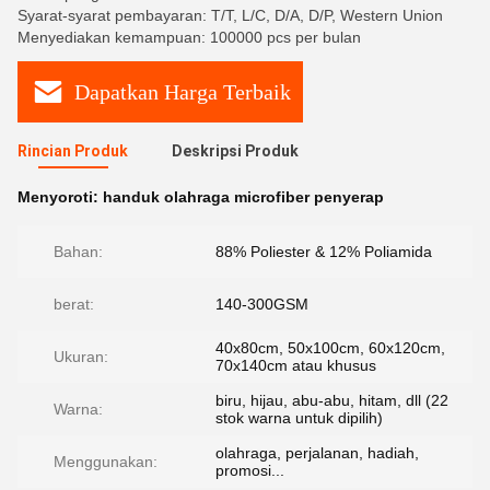
Syarat-syarat pembayaran: T/T, L/C, D/A, D/P, Western Union
Menyediakan kemampuan: 100000 pcs per bulan
Dapatkan Harga Terbaik
Rincian Produk
Deskripsi Produk
Menyoroti:
handuk olahraga microfiber penyerap
Bahan:
88% Poliester & 12% Poliamida
berat:
140-300GSM
40x80cm, 50x100cm, 60x120cm,
Ukuran:
70x140cm atau khusus
biru, hijau, abu-abu, hitam, dll (22
Warna:
stok warna untuk dipilih)
olahraga, perjalanan, hadiah,
Menggunakan:
promosi...