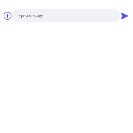
Tags:
handuk pendingin golf
handuk renang pribadi
handuk renang serat mikro
Kontak
Photo
Kontak:
Mr. Andey
Video Call
Telp:
00--86-13856986218
Audio Call
Fax:
00--551-62990962
Hubungi sekarang