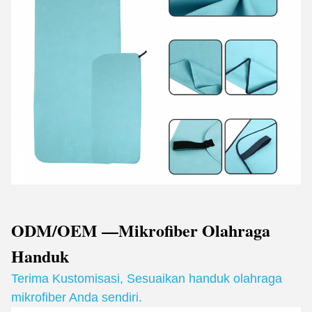
ODM/OEM —Mikrofiber Olahraga
Handuk
Terima Kustomisasi
,
Sesuaikan handuk olahraga
mikrofiber Anda sendiri.