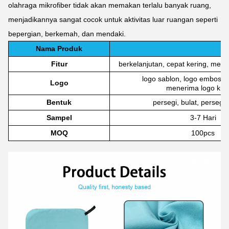
olahraga mikrofiber tidak akan memakan terlalu banyak ruang,
menjadikannya sangat cocok untuk aktivitas luar ruangan seperti
bepergian, berkemah, dan mendaki.
Nama Produk
Fitur
berkelanjutan, cepat kering, men
logo sablon, logo emboss, 
Logo
menerima logo kus
Bentuk
persegi, bulat, persegi
Sampel
3-7 Hari
MOQ
100pcs