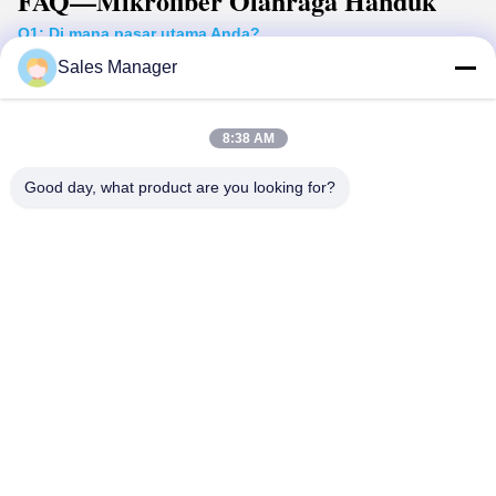
FAQ
—Mikrofiber Olahraga
Handuk
Q1: Di mana pasar utama Anda?
A:
Sebagian besar handuk kami diekspor ke AS, CA dan UE, AU,
Sales Manager
dll.
Q2: Bisakah Anda menyediakan layanan OEM atau ODM?
A: Ya, kami bisa menyediakan. Kami juga memiliki tim desainer
8:38 AM
kami sendiri.
Q3: Informasi apa yang harus saya berikan jika saya ingin
Good day, what product are you looking for?
mendapatkan penawaran?
A: 1,
Bahan
handuk olahraga mikrofiber
2,
Ukuran
3,
Kuantitas
4,
Aksesori
5,
Pengemasan
Q4: Berapa lama waktu pimpin untuk sampel?
A: Sampel siap pakai membutuhkan 1-3 hari, sampel kustom
membutuhkan 7-15 hari.
Q5: Metode pembayaran apa yang dapat Anda terima?
A: Kami biasanya menerima T/T, L/C, dll.
a