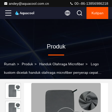
andey@aquacool.com.cn
00--86-13856986218
Kutipan
Produk
Rumah
>
Produk
>
Handuk Olahraga Microfiber
>
Logo
kustom dicetak handuk olahraga microfiber penyerap cepat
kering dengan paket