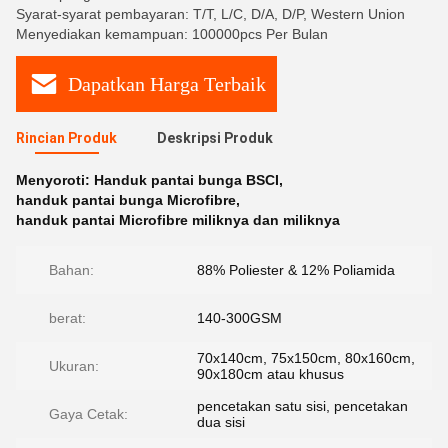
Syarat-syarat pembayaran: T/T, L/C, D/A, D/P, Western Union
Menyediakan kemampuan: 100000pcs Per Bulan
Dapatkan Harga Terbaik
Rincian Produk
Deskripsi Produk
Menyoroti:
Handuk pantai bunga BSCI
,
handuk pantai bunga Microfibre
,
handuk pantai Microfibre miliknya dan miliknya
Bahan:
88% Poliester & 12% Poliamida
berat:
140-300GSM
70x140cm, 75x150cm, 80x160cm,
Ukuran:
90x180cm atau khusus
pencetakan satu sisi, pencetakan
Gaya Cetak:
dua sisi