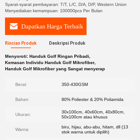
Syarat-syarat pembayaran: T/T, L/C, D/A, D/P, Western Union
Menyediakan kemampuan: 100000pcs Per Bulan
Dapatkan Harga Terbaik
Rincian Produk
Deskripsi Produk
Menyoroti:
Handuk Golf Ringan Pribadi
,
Kemasan Individu Handuk Golf Mikrofiber
,
Handuk Golf Mikrofiber yang Sangat menyerap
Berat:
350-430GSM
Bahan:
80% Poliester & 20% Poliamida
30x100cm, 40x60cm, 40x80cm,
Ukuran:
50x100cm atau khusus
biru, hijau, abu-abu, hitam, dll (13
Warna:
stok warna untuk dipilih)