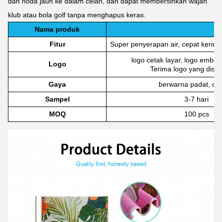
dan noda jauh ke dalam celah, dan dapat membersihkan wajah
klub atau bola golf tanpa menghapus keras.
Nama produk
Fitur
Super penyerapan air, cepat kering
logo cetak layar, logo emboss
Logo
Terima logo yang dise
Gaya
berwarna padat, dic
Sampel
3-7 hari
MOQ
100 pcs