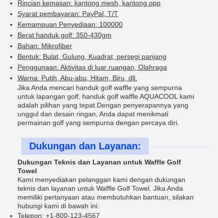
Rincian kemasan: kantong mesh, kantong opp
Syarat pembayaran: PayPal, T/T
Kemampuan Penyediaan: 100000
Berat handuk golf: 350-430gm
Bahan: Mikrofiber
Bentuk: Bulat, Gulung, Kuadrat, persegi panjang
Penggunaan: Aktivitas di luar ruangan, Olahraga
Warna: Putih, Abu-abu, Hitam, Biru, dll.
Jika Anda mencari handuk golf waffle yang sempurna
untuk lapangan golf, handuk golf waffle AQUACOOL kami
adalah pilihan yang tepat.Dengan penyerapannya yang
unggul dan desain ringan, Anda dapat menikmati
permainan golf yang sempurna dengan percaya diri.
Dukungan dan Layanan:
Dukungan Teknis dan Layanan untuk Waffle Golf
Towel
Kami menyediakan pelanggan kami dengan dukungan
teknis dan layanan untuk Waffle Golf Towel. Jika Anda
memiliki pertanyaan atau membutuhkan bantuan, silakan
hubungi kami di bawah ini:
Telepon: +1-800-123-4567