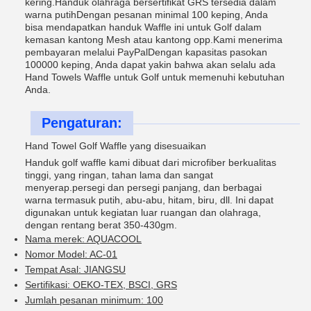
kering.Handuk olahraga bersertifikat GRS tersedia dalam
warna putihDengan pesanan minimal 100 keping, Anda
bisa mendapatkan handuk Waffle ini untuk Golf dalam
kemasan kantong Mesh atau kantong opp.Kami menerima
pembayaran melalui PayPalDengan kapasitas pasokan
100000 keping, Anda dapat yakin bahwa akan selalu ada
Hand Towels Waffle untuk Golf untuk memenuhi kebutuhan
Anda.
Pengaturan:
Hand Towel Golf Waffle yang disesuaikan
Handuk golf waffle kami dibuat dari microfiber berkualitas
tinggi, yang ringan, tahan lama dan sangat
menyerap.persegi dan persegi panjang, dan berbagai
warna termasuk putih, abu-abu, hitam, biru, dll. Ini dapat
digunakan untuk kegiatan luar ruangan dan olahraga,
dengan rentang berat 350-430gm.
Nama merek: AQUACOOL
Nomor Model: AC-01
Tempat Asal: JIANGSU
Sertifikasi: OEKO-TEX, BSCI, GRS
Jumlah pesanan minimum: 100