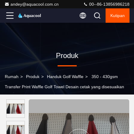
andey@aquacool.com.cn
00--86-13856986218
Kutipan
Produk
Rumah
>
Produk
>
Handuk Golf Waffle
>
350 - 430gsm
Transfer Print Waffle Golf Towel Desain cetak yang disesuaikan