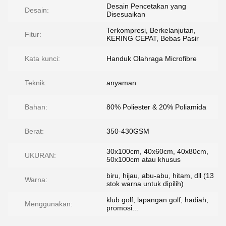
Desain Pencetakan yang
Desain:
Disesuaikan
Terkompresi, Berkelanjutan,
Fitur:
KERING CEPAT, Bebas Pasir
Kata kunci:
Handuk Olahraga Microfibre
Teknik:
anyaman
Bahan:
80% Poliester & 20% Poliamida
Berat:
350-430GSM
30x100cm, 40x60cm, 40x80cm,
UKURAN:
50x100cm atau khusus
biru, hijau, abu-abu, hitam, dll (13
Warna:
stok warna untuk dipilih)
klub golf, lapangan golf, hadiah,
Menggunakan:
promosi...