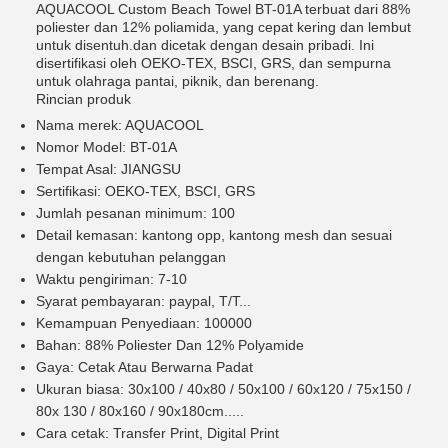
AQUACOOL Custom Beach Towel BT-01A terbuat dari 88%
poliester dan 12% poliamida, yang cepat kering dan lembut
untuk disentuh.dan dicetak dengan desain pribadi. Ini
disertifikasi oleh OEKO-TEX, BSCI, GRS, dan sempurna
untuk olahraga pantai, piknik, dan berenang.
Rincian produk
Nama merek: AQUACOOL
Nomor Model: BT-01A
Tempat Asal: JIANGSU
Sertifikasi: OEKO-TEX, BSCI, GRS
Jumlah pesanan minimum: 100
Detail kemasan: kantong opp, kantong mesh dan sesuai
dengan kebutuhan pelanggan
Waktu pengiriman: 7-10
Syarat pembayaran: paypal, T/T...
Kemampuan Penyediaan: 100000
Bahan: 88% Poliester Dan 12% Polyamide
Gaya: Cetak Atau Berwarna Padat
Ukuran biasa: 30x100 / 40x80 / 50x100 / 60x120 / 75x150 /
80x 130 / 80x160 / 90x180cm.....
Cara cetak: Transfer Print, Digital Print