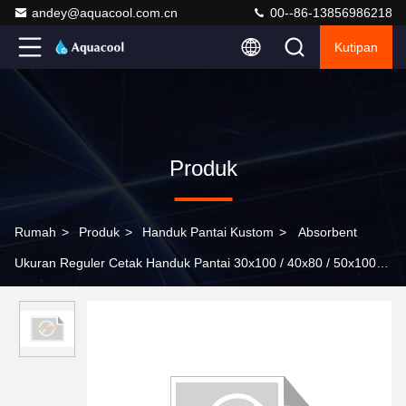
andey@aquacool.com.cn
00--86-13856986218
Kutipan
Produk
Rumah
>
Produk
>
Handuk Pantai Kustom
>
Absorbent
Ukuran Reguler Cetak Handuk Pantai 30x100 / 40x80 / 50x100 /
60x120 / 75x150 / 80x130/80x160/90x180cm