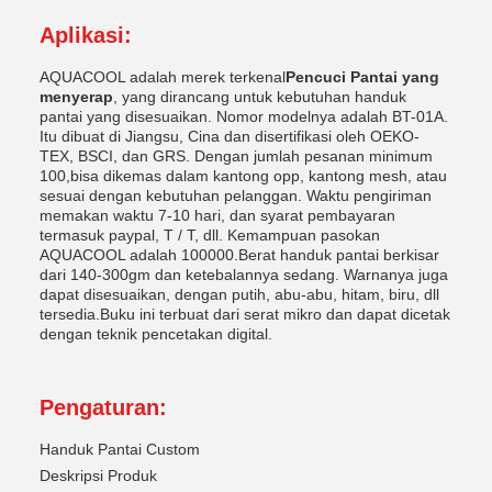
Aplikasi:
AQUACOOL adalah merek terkenal
Pencuci Pantai yang
menyerap
, yang dirancang untuk kebutuhan handuk
pantai yang disesuaikan. Nomor modelnya adalah BT-01A.
Itu dibuat di Jiangsu, Cina dan disertifikasi oleh OEKO-
TEX, BSCI, dan GRS. Dengan jumlah pesanan minimum
100,bisa dikemas dalam kantong opp, kantong mesh, atau
sesuai dengan kebutuhan pelanggan. Waktu pengiriman
memakan waktu 7-10 hari, dan syarat pembayaran
termasuk paypal, T / T, dll. Kemampuan pasokan
AQUACOOL adalah 100000.Berat handuk pantai berkisar
dari 140-300gm dan ketebalannya sedang. Warnanya juga
dapat disesuaikan, dengan putih, abu-abu, hitam, biru, dll
tersedia.Buku ini terbuat dari serat mikro dan dapat dicetak
dengan teknik pencetakan digital.
Pengaturan:
Handuk Pantai Custom
Deskripsi Produk