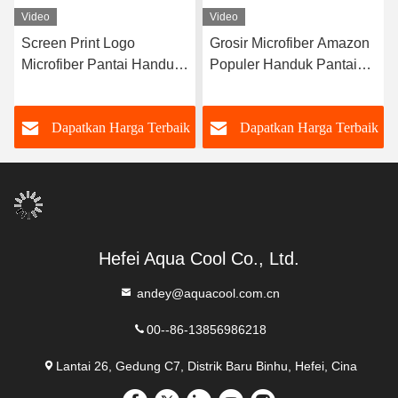
Video
Video
Screen Print Logo
Grosir Microfiber Amazon
Microfiber Pantai Handuk
Populer Handuk Pantai
Dengan Pola Khusus
Disesuaikan
k
Dapatkan Harga Terbaik
Dapatkan Harga Terbaik
Hefei Aqua Cool Co., Ltd.
andey@aquacool.com.cn
00--86-13856986218
Lantai 26, Gedung C7, Distrik Baru Binhu, Hefei, Cina